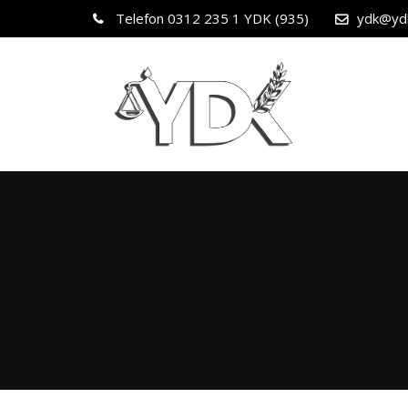
Telefon
0312 235 1 YDK (935)
ydk@yd