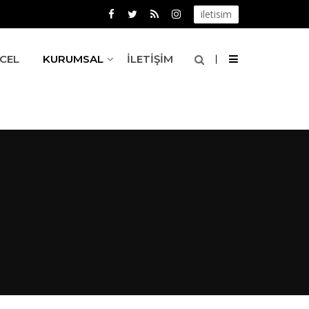
iletisim
CEL
KURUMSAL
İLETIŞIM