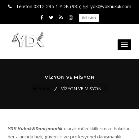
Telefon
0312 235 1 YDK (935)
ydk@ydkhukuk.com
iletisim
Toggl
naviga
VİZYON VE MİSYON
Home
VİZYON VE MİSYON
YDK Hukuk&Danışmanlık
olarak müvekkillerimize hukukun
her alanında hızlı, güvenilir ve profesyonel danışmanlık