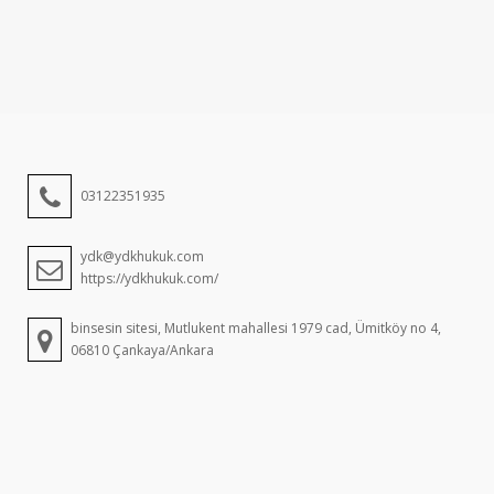
03122351935
ydk@ydkhukuk.com
https://ydkhukuk.com/
binsesin sitesi, Mutlukent mahallesi 1979 cad, Ümitköy no 4,
06810 Çankaya/Ankara