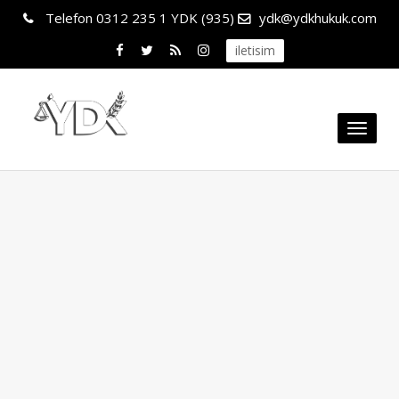
Telefon
0312 235 1 YDK (935)
ydk@ydkhukuk.com
iletisim
Toggl
naviga