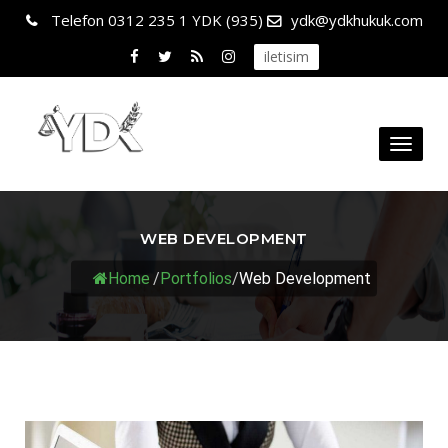
Telefon
0312 235 1 YDK (935)
ydk@ydkhukuk.com
iletisim
Toggl
naviga
WEB DEVELOPMENT
Home
/
Portfolios
/
Web Development